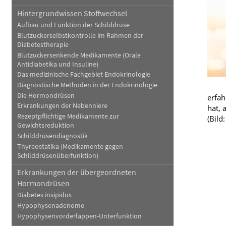
Hintergrundwissen Stoffwechsel
Blut, Krebs und Infektionen
Neurologie
Aufbau und Funktion der Schilddrüse
Haut, Haare und Nägel
Schmerz- und Schla
Blutzuckerselbstkontrolle im Rahmen der
Diabetestherapie
Blutzuckersenkende Medikamente (Orale
Psychische Erkrankungen
Frauenkrankheiten
Antidiabetika und Insuline)
Das medizinische Fachgebiet Endokrinologie
Diagnostische Methoden in der Endokrinologie
Die Hormondrüsen
erfah
Erkrankungen der Nebenniere
hat, 
Rezeptpflichtige Medikamente zur
(Bild
Gewichtsreduktion
Schilddrüsendiagnostik
Thyreostatika (Medikamente gegen
Schilddrüsenüberfunktion)
Erkrankungen der übergeordneten
Hormondrüsen
Diabetes insipidus
Hypophysenadenome
Hypophysenvorderlappen-Unterfunktion